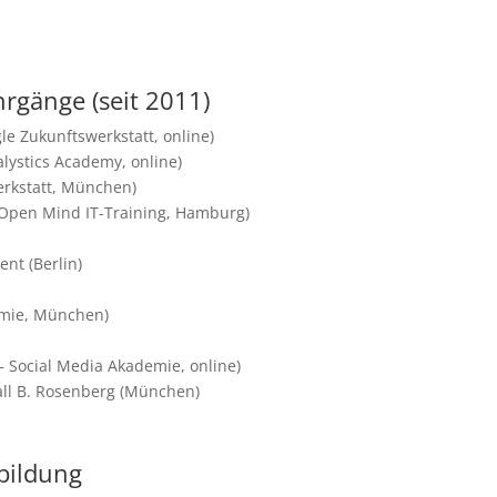
rgänge (seit 2011)
e Zukunftswerkstatt, online)
alystics Academy, online)
erkstatt, München)
 (Open Mind IT-Training, Hamburg)
t (Berlin)
emie, München)
 Social Media Akademie, online)
ll B. Rosenberg (München)
bildung