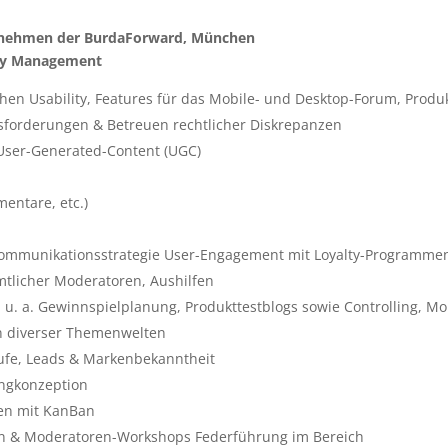
ernehmen der BurdaForward, München
ty Management
ichen Usability, Features für das Mobile- und Desktop-Forum, Pr
sforderungen & Betreuen rechtlicher Diskrepanzen
 User-Generated-Content (UGC)
entare, etc.)
Kommunikationsstrategie User-Engagement mit Loyalty-Programme
tlicher Moderatoren, Aushilfen
 a. Gewinnspielplanung, Produkttestblogs sowie Controlling, Mo
n diverser Themenwelten
äufe, Leads & Markenbekanntheit
ingkonzeption
en mit KanBan
en & Moderatoren-Workshops Federführung im Bereich